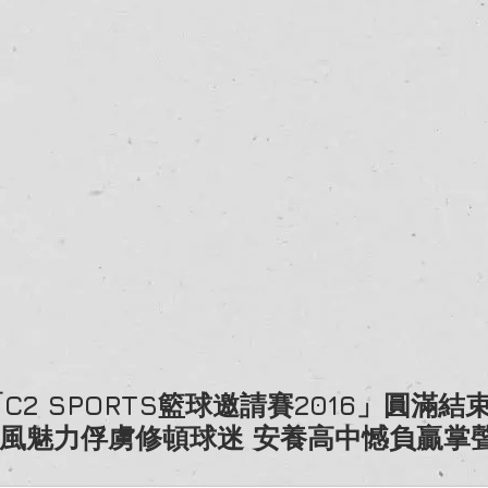
C2 SPORTS籃球邀請賽2016」圓滿結
風魅力俘虜修頓球迷 安養高中憾負贏掌