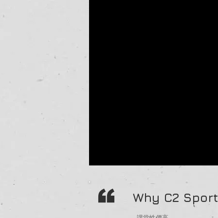
“
Why C2 Spor
- 課堂性價高